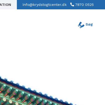
RATION
info@krydstogtcenter.dk
7870 0525
Søg