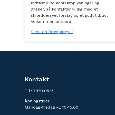
Indtast dine kontaktoplysninger og
ønsker, så kontakter vi dig med et
skræddersyet forslag og et godt tilbud.
Velkommen ombord!
Send en forespørgsel
Kontakt
Tlf.: 7870 0525
Åbningstider
Mandag-fredag kl. 10-15.00