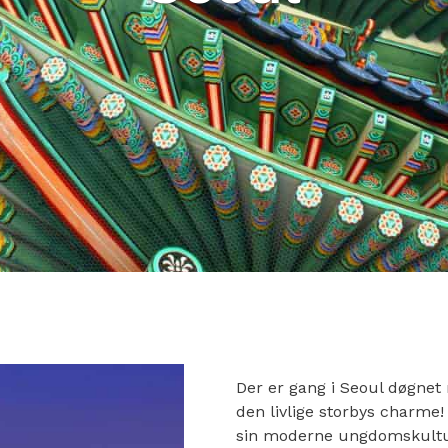
Der er gang i Seoul døgnet 
den livlige storbys charme
sin moderne ungdomskultu