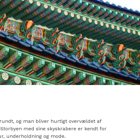
rundt, og man bliver hurtigt overvældet af
! Storbyen med sine skyskrabere er kendt for
r, underholdning og mode.