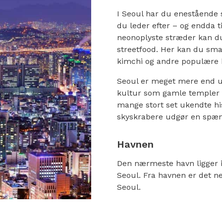
I Seoul har du enestående
du leder efter – og endda ti
neonoplyste stræder kan d
streetfood. Her kan du sm
kimchi og andre populære k
Seoul er meget mere end 
kultur som gamle templer o
mange stort set ukendte hi
skyskrabere udgør en spæn
Havnen
Den nærmeste havn ligger i
Seoul. Fra havnen er det ne
Seoul.