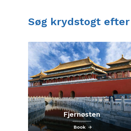
Søg krydstogt efter
Fjernøsten
Book