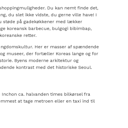
 shoppingmuligheder. Du kan nemt finde det,
ng, du slet ikke vidste, du gerne ville have! I
u støde på gadekøkkener med lækker
age koreansk barbecue, bulgogi bibimbap,
oreanske retter.
ungdomskultur. Her er masser af spændende
g museer, der fortæller Koreas lange og for
storie. Byens moderne arkitektur og
dende kontrast med det historiske Seoul.
 Inchon ca. halvanden times bilkørsel fra
mmest at tage metroen eller en taxi ind til