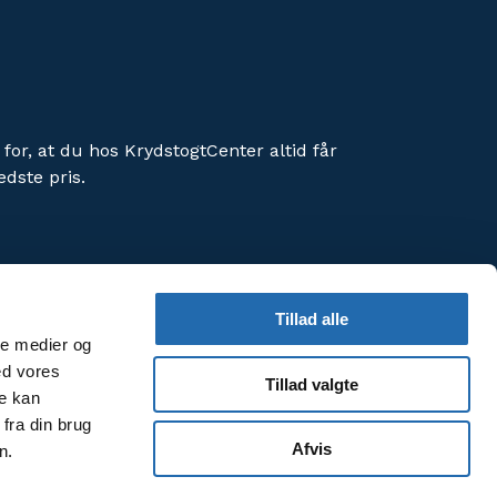
 for, at du hos KrydstogtCenter altid får
edste pris.
Tillad alle
ale medier og
orbedre din brugeroplevelse af hjemmesiden.
ed vores
Tillad valgte
meside, accepterer du vores
re kan
fra din brug
Afvis
n.