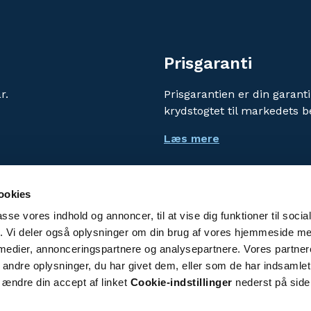
Prisgaranti
r.
Prisgarantien er din garanti
krydstogtet til markedets b
Læs mere
ookies
passe vores indhold og annoncer, til at vise dig funktioner til soci
Vi bruger cookies for at f
fik. Vi deler også oplysninger om din brug af vores hjemmeside m
Ved at benytte denne hjem
 medier, annonceringspartnere og analysepartnere. Vores partne
persondatapolitik
.
ndre oplysninger, du har givet dem, eller som de har indsamlet 
 ændre din accept af linket
Cookie-indstillinger
nederst på side
Cookie-indstillinger