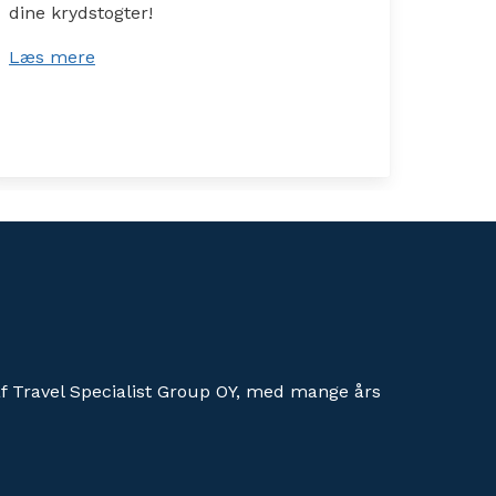
dine krydstogter!
Læs 
Læs mere
af Travel Specialist Group OY, med mange års