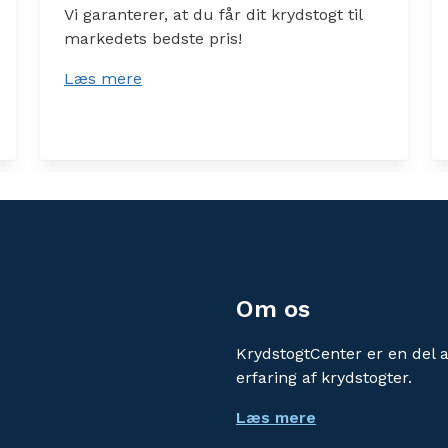
Vi garanterer, at du får dit krydstogt til
markedets bedste pris!
Læs mere
Om os
KrydstogtCenter er en del 
erfaring af krydstogter.
Læs mere