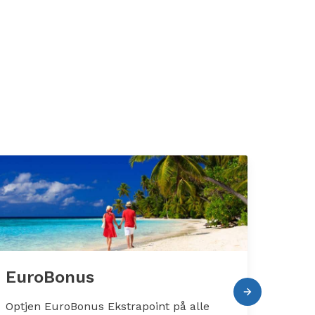
EuroBonus
Kam
Optjen EuroBonus Ekstrapoint på alle
Se al