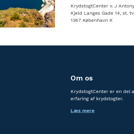
KrydstogtCenter v. J Anto
Kjeld Langes Gade 14, st. tv
1367 København K
Om os
KrydstogtCenter er en del 
erfaring af krydstogter.
Læs mere