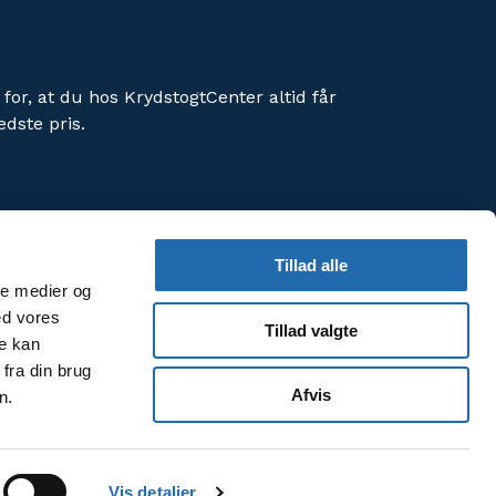
 for, at du hos KrydstogtCenter altid får
edste pris.
Tillad alle
ale medier og
orbedre din brugeroplevelse af hjemmesiden.
ed vores
Tillad valgte
meside, accepterer du vores
re kan
fra din brug
Afvis
n.
Vis detaljer