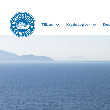
Tilbud
Krydstogter
Des
Til forsiden