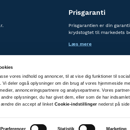
Prisgaranti
r.
Prisgarantien er din garanti
krydstogtet til markedets b
Læs mere
ookies
passe vores indhold og annoncer, til at vise dig funktioner til soci
Vi bruger cookies for at f
fik. Vi deler også oplysninger om din brug af vores hjemmeside m
Ved at benytte denne hjem
 medier, annonceringspartnere og analysepartnere. Vores partne
persondatapolitik
.
ndre oplysninger, du har givet dem, eller som de har indsamlet 
 ændre din accept af linket
Cookie-indstillinger
nederst på side
Cookie-indstillinger
Præferencer
Statistik
Marketing