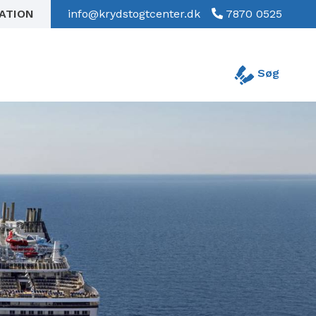
RATION
info@krydstogtcenter.dk
7870 0525
Søg