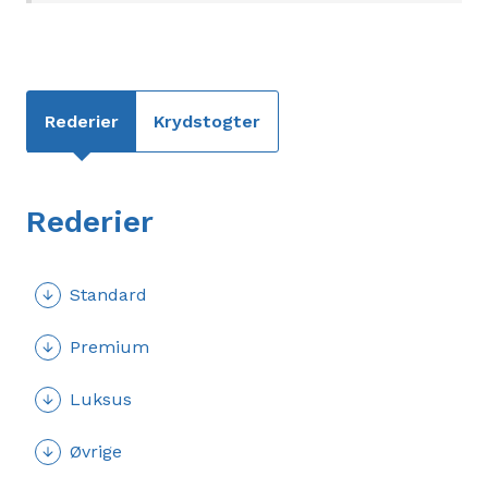
Rederier
Krydstogter
Rederier
Standard
Premium
Luksus
Øvrige