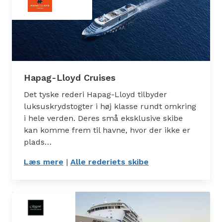
Hapag-Lloyd Cruises
Det tyske rederi Hapag-Lloyd tilbyder
luksuskrydstogter i høj klasse rundt omkring
i hele verden. Deres små eksklusive skibe
kan komme frem til havne, hvor der ikke er
plads…
Læs mere
: Hapag-Lloyd Cruises
|
Alle rederiets skibe
: Skibe