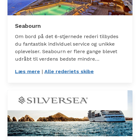
Seabourn
Om bord på det 6-stjernede rederi tilbydes
du fantastisk individuel service og unikke
oplevelser. Seabourn er flere gange blevet
udråbt til verdens bedste mindre…
Læs mere
: Seabourn
|
Alle rederiets skibe
: Skibe