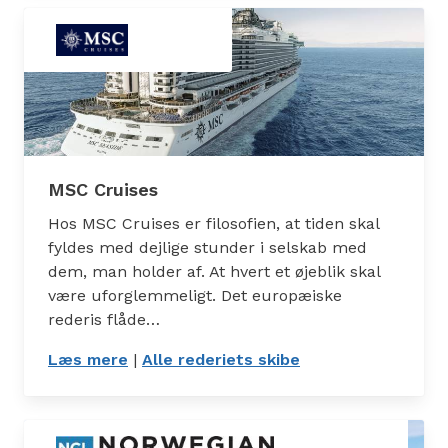
MSC Cruises
Hos MSC Cruises er filosofien, at tiden skal
fyldes med dejlige stunder i selskab med
dem, man holder af. At hvert et øjeblik skal
være uforglemmeligt. Det europæiske
rederis flåde…
Læs mere
: MSC Cruises
|
Alle rederiets skibe
: Skibe