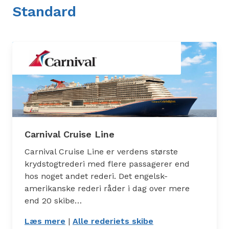
Standard
Carnival Cruise Line
Carnival Cruise Line er verdens største
krydstogtrederi med flere passagerer end
hos noget andet rederi. Det engelsk-
amerikanske rederi råder i dag over mere
end 20 skibe…
Læs mere
: Carnival Cruise Line
|
Alle rederiets skibe
: Skibe