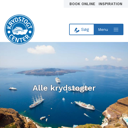
BOOK ONLINE
INSPIRATION
Søg
Menu
Til forsiden
Alle krydstogter