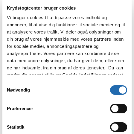
Krydstogtcenter bruger cookies
Vi bruger cookies til at tilpasse vores indhold og
annoncer, til at vise dig funktioner til sociale medier og til
Princess Cruises
at analysere vores trafik. Vi deler også oplysninger om
din brug af vores hjemmeside med vores partnere inden
Princess Cruises' krydstogtskibe besejler
for sociale medier, annonceringspartnere og
flere destinationer end noget andet rederi.
analysepartnere. Vores partnere kan kombinere disse
Der er bl.a. mulighed for krydstogter i
data med andre oplysninger, du har givet dem, eller som
Middelhavet og Caribien, til Alaska og
de har indsamlet fra din brug af deres tjenester. Du kan
Australien og gennem…
ændre din accept af linket
Cookie-indstillinger
nederst
Læs mere
: Princess Cruises
|
Alle rederiets skibe
: Skibe
på siden.
Samtykkevalg
Nødvendig
Præferencer
Luksus
Statistik