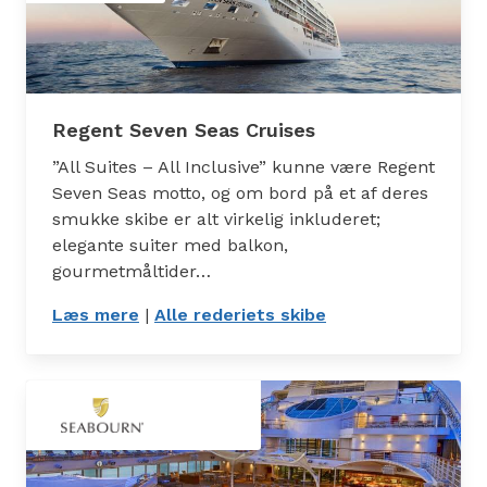
Regent Seven Seas Cruises
”All Suites – All Inclusive” kunne være Regent
Seven Seas motto, og om bord på et af deres
smukke skibe er alt virkelig inkluderet;
elegante suiter med balkon,
gourmetmåltider…
Læs mere
: Regent Seven Seas Cruises
|
Alle rederiets skibe
: Skibe