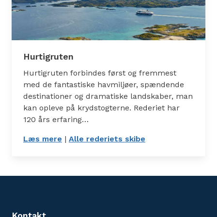
Hurtigruten
Hurtigruten forbindes først og fremmest
med de fantastiske havmiljøer, spændende
destinationer og dramatiske landskaber, man
kan opleve på krydstogterne. Rederiet har
120 års erfaring…
Læs mere
: Hurtigruten
|
Alle rederiets skibe
: Skibe
Kontakt