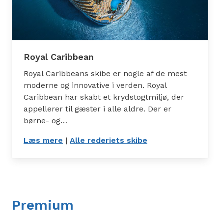
Royal Caribbean
Royal Caribbeans skibe er nogle af de mest
moderne og innovative i verden. Royal
Caribbean har skabt et krydstogtmiljø, der
appellerer til gæster i alle aldre. Der er
børne- og…
Læs mere
: Royal Caribbean
|
Alle rederiets skibe
: Skibe
Premium