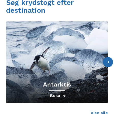
Søg krydstogt efter
destination
Antarktis
Boka
Vise alle