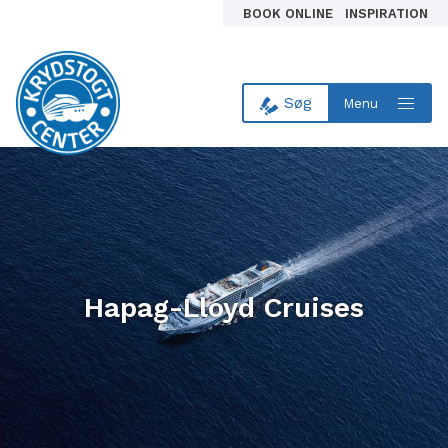
BOOK ONLINE
INSPIRATION
Søg
Menu
Til forsiden
Hapag-Lloyd Cruises