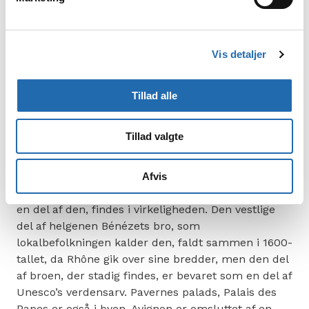
Rhône
Lyon – Middelhavet
Vis detaljer
Midt i det centrale
Lyon
, kendt som Frankrigs
gastronomiske hovedstad, forenes Rhône og dens
biflod Saône. Byen er et godt udgangspunkt for et
Tillad alle
flodkrydstogt. Svævebanen tager passagererne op
til toppen af Fourvière, hvorfra der åbner sig en
Tillad valgte
fantastisk udsigt over byens røde tegltage. Fra Lyon
fortsætter Rhône sydpå gennem solsikkemarker
mod Middelhavet. Sangen om broen i
Avignon
er
Afvis
sikkert kendt af mange. Den bro, eller i hvert fald
en del af den, findes i virkeligheden. Den vestlige
del af helgenen Bénézets bro, som
lokalbefolkningen kalder den, faldt sammen i 1600-
tallet, da Rhône gik over sine bredder, men den del
af broen, der stadig findes, er bevaret som en del af
Unesco’s verdensarv. Pavernes palads, Palais des
Papes er også i byen. Avignon er omsluttet af en