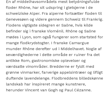
En af middelhavsområdets mest betydningsfulde
floder Rhône, har sit udspring i gletsjerne i de
schweiziske Alper. Fra alperne fortsætter floden til
Genevesøen og videre gennem Schweiz til Frankrig.
Flodens vigtigste sidegren er Saône, hvis kilde
befinder sig i franske Vioménil. Rhône og Saône
mødes i Lyon, som også fungerer som startsted for
mange flodkrydstogter. I franske Camargue
munder Rhône derefter ud i Middelhavet. Nogle af
seværdighederne i dette område er ruiner fra det
antikke Rom, gastronomiske oplevelser og
værdsatte vinområder. Bredderne er fyldt med
grønne vinmarker, farverige appelsintræer og lifligt
duftende lavendelenge. Flodbreddens billedskønne
landskab har inspireret mange kunstnere,
herunder Vincent van Gogh og Paul Cézanne.