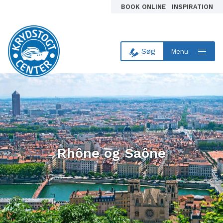
BOOK ONLINE
INSPIRATION
Søg
Menu
Til forsiden
Rhône og Saône