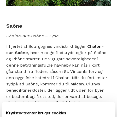
Saône
Chalon-sur-Saône – Lyon
I hjertet af Bourgognes vindistrikt ligger
Chalon-
sur-Saône
, hvor mange flodkrydstogter på Saône
og Rhône starter. De vigtigste seværdigheder i
denne betydningsfulde havneby kan nås i kort
gåafstand fra floden, såsom St. Vincents torv og
den nygotiske katedral i Chalon. Når du fortsætter
sydpå ad Saône, kommer du til
Mâcon
. Clunys
benediktinerkloster, der ligger lidt uden for byen,
er bestemt også et sted, der er værd at besøge.
Klosteret, der blev grundlagt i år 910, var længe
verdens største kirkebyggeri.
Krydstogtcenter bruger cookies