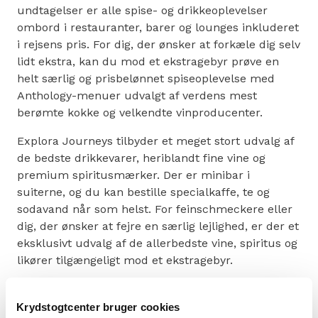
undtagelser er alle spise- og drikkeoplevelser
ombord i restauranter, barer og lounges inkluderet
i rejsens pris. For dig, der ønsker at forkæle dig selv
lidt ekstra, kan du mod et ekstragebyr prøve en
helt særlig og prisbelønnet spiseoplevelse med
Anthology-menuer udvalgt af verdens mest
berømte kokke og velkendte vinproducenter.
Explora Journeys tilbyder et meget stort udvalg af
de bedste drikkevarer, heriblandt fine vine og
premium spiritusmærker. Der er minibar i
suiterne, og du kan bestille specialkaffe, te og
sodavand når som helst. For feinschmeckere eller
dig, der ønsker at fejre en særlig lejlighed, er der et
eksklusivt udvalg af de allerbedste vine, spiritus og
likører tilgængeligt mod et ekstragebyr.
Året rundt vil vinkortet afspejle de områder, skibet
sejler i. Sommelieren vil søge efter vine af bedste
Krydstogtcenter bruger cookies