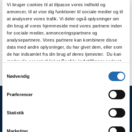
kvalitet og skabe en inspirerende menu. Et
Vi bruger cookies til at tilpasse vores indhold og
eksklusivt mixology-program er blevet udviklet,
annoncer, til at vise dig funktioner til sociale medier og til
inklusive signatur-cocktailen ‘Havets Sindstilstand’
at analysere vores trafik. Vi deler også oplysninger om
lavet med gin fremstillet af tangalger. Der
din brug af vores hjemmeside med vores partnere inden
arrangeres eksklusive vinsmagninger ombord,
for sociale medier, annonceringspartnere og
samt whisky- og spiritussmagninger, cocktail-
analysepartnere. Vores partnere kan kombinere disse
masterclasses og ‘Mød Vinbonden’-arrangementer.
data med andre oplysninger, du har givet dem, eller som
de har indsamlet fra din brug af deres tjenester. Du kan
Med erfarne eksperter, der har kunstneriske flair
ændre din accept af linket
Cookie-indstillinger
nederst
og raffinement lover Explora Journeys, at du får en
på siden.
enestående kulinarisk oplevelse hver dag.
Samtykkevalg
Nødvendig
Præferencer
Kontakt
Statistik
Tlf.: 7870 0525
Marketing