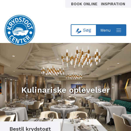
BOOK ONLINE
INSPIRATION
Søg
Menu
Til forsiden
Kulinariske oplevelser
Bestil krydstogt