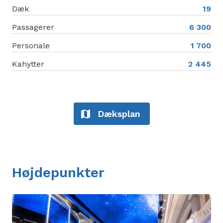
Dæk
19
skønhedssalon og neglesalon.
Passagerer
6 300
Personale
1 700
Kahytter
2 445
Dæksplan
Højdepunkter