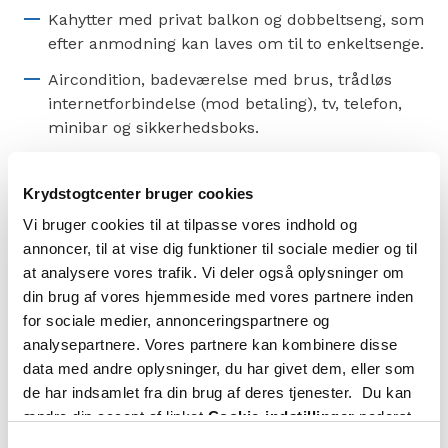
Kahytter med privat balkon og dobbeltseng, som
efter anmodning kan laves om til to enkeltsenge.
Aircondition, badeværelse med brus, trådløs
internetforbindelse (mod betaling), tv, telefon,
minibar og sikkerhedsboks.
* Denne størrelse findes både som standardkahyt
og som kahyt til gæster med funktionsnedsættelse
Krydstogtcenter bruger cookies
eller nedsat bevægelighed, som er større.
Vi bruger cookies til at tilpasse vores indhold og
annoncer, til at vise dig funktioner til sociale medier og til
Bemærk! Billederne viser kun et eksempel.
at analysere vores trafik. Vi deler også oplysninger om
Kahyttens størrelse, indretning og møblering kan
din brug af vores hjemmeside med vores partnere inden
være anderledes end på billedet, selv inden for
for sociale medier, annonceringspartnere og
samme kategori.
analysepartnere. Vores partnere kan kombinere disse
Priskategorier: Bella, Fantastica, Aurea
data med andre oplysninger, du har givet dem, eller som
de har indsamlet fra din brug af deres tjenester. Du kan
ændre din accept af linket
Cookie-indstillinger
nederst
på siden.
Samtykkevalg