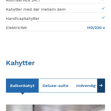
Roomservice 24/7
Kahytter med dør mellem dem
Handicapkahytter
Elektricitet
110/220 v
Kahytter
Balkonkahyt
Deluxe-suite
Indvendig kahyt