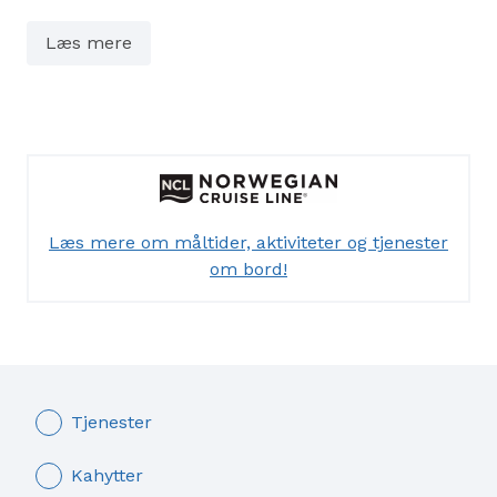
herunder flere buffeter, er inkluderet i prisen på
krydstogtet. Som noget særligt på dette skib giver
Læs mere
flere restauranter mulighed for at spise udendørs
med havudsigt.
Underholdning, træning og wellness
Du kan nyde fantastiske Broadway-shows, danse på
natklubben, spille på kasinoet i Las Vegas-stil eller
shoppe. På Vibe Beach Club, der er forbeholdt
Læs mere om måltider, aktiviteter og tjenester
voksne, kan du slappe af i baren ved vandet. Børn i
om bord!
alle aldre har deres egne områder med tilpassede
aktiviteter. Hvis du elsker at dyrke motion, er her et
stort fitnesscenter, løbebaner, minigolf, basket og
volleyball. Du kan også prøve klatrevæggen eller at
gå planken ud! Ellers er det bare at slappe af i
Tjenester
spaen og forkæle dig selv med de mange
forskellige skønhedsbehandlinger. Uanset hvad du
Kahytter
er på udkig efter, finder du det her om bord.