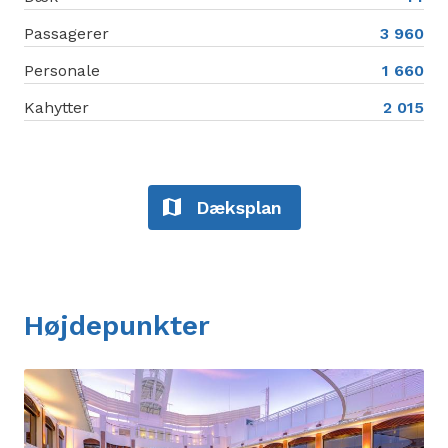
Passagerer
3 960
Personale
1 660
Kahytter
2 015
Dæksplan
Højdepunkter