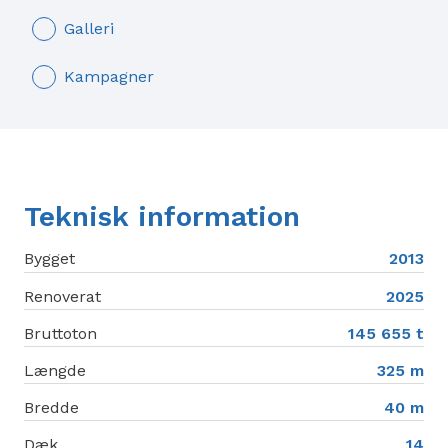
Galleri
Kampagner
Teknisk information
Bygget
2013
Renoverat
2025
Bruttoton
145 655 t
Længde
325 m
Bredde
40 m
Dæk
14