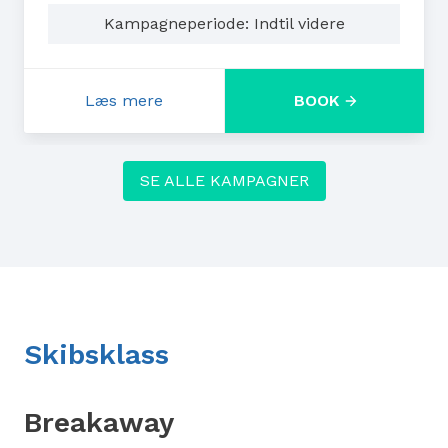
Kampagneperiode: Indtil videre
Læs mere
BOOK
: 50 % rabat på alle krydstogter med Nor
SE ALLE KAMPAGNER
Skibsklass
Breakaway