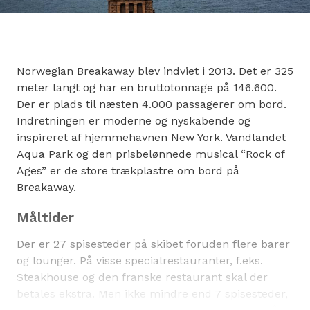
Norwegian Breakaway blev indviet i 2013. Det er 325
meter langt og har en bruttotonnage på 146.600.
Der er plads til næsten 4.000 passagerer om bord.
Indretningen er moderne og nyskabende og
inspireret af hjemmehavnen New York. Vandlandet
Aqua Park og den prisbelønnede musical “Rock of
Ages” er de store trækplastre om bord på
Breakaway.
Måltider
Der er 27 spisesteder på skibet foruden flere barer
og lounger. På visse specialrestauranter, f.eks.
Steakhouse og den franske restaurant skal der
betales ekstra. Men ikke mindre end 7 spisesteder,