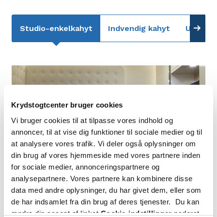
Studio-enkelkahyt
Indvendig kahyt
Udvendi
Krydstogtcenter bruger cookies
Vi bruger cookies til at tilpasse vores indhold og
annoncer, til at vise dig funktioner til sociale medier og til
at analysere vores trafik. Vi deler også oplysninger om
din brug af vores hjemmeside med vores partnere inden
for sociale medier, annonceringspartnere og
analysepartnere. Vores partnere kan kombinere disse
data med andre oplysninger, du har givet dem, eller som
de har indsamlet fra din brug af deres tjenester. Du kan
ændre din accept af linket
Cookie-indstillinger
nederst