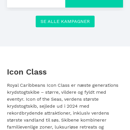
: 60% rabat på den anden person i kahytt
SE ALLE KAMPAGNER
Icon Class
Royal Caribbeans Icon Class er næste generations
krydstogtskibe – større, vildere og fyldt med
eventyr. Icon of the Seas, verdens største
krydstogtskib, sejlede ud i 2024 med
rekordbrydende attraktioner, inklusiv verdens
største vandland til søs. Skibene kombinerer
familievenlige zoner, luksuriøse retreats og