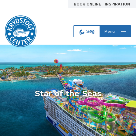
BOOK ONLINE
INSPIRATION
Søg
Menu
Til forsiden
Star of the Seas