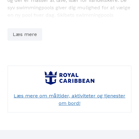
og der er masser at lave, især for vandelskere. De
syv swimmingpools giver dig mulighed for at vælge
en ny pool hver dag. Skibets swimmingpools
inkluderer for .eksempel. Royal Bay, der er verdens
største swimmingpool til søs. Fantastiske udsigter
Læs mere
er heller ikke langt væk, takket være gennemsigtige
rækværk, der giver indtryk af, at poolen smelter
sammen med havet. Seks vandrutsjebaner, der
sætter helt nye rekorder, tilbyder spændende
udfordringer for både børn og voksne, inklusive
Frightening Bolt, verdens længste vandrutsjebane
på havet, samt Pressure Drop – en åbne
fritfaldsvandrutsjebane. Du kan også have det sjovt
Læs mere om måltider, aktiviteter og tjenester
med en surf-simulator, eller hvis du er modig,
om bord!
prøve at hænge i en wire over havet!!
Iconic chills
Der er også masser af muligheder for ren