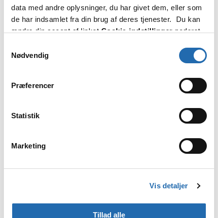
data med andre oplysninger, du har givet dem, eller som
Kahyttens størrelse: 10-17 m².
de har indsamlet fra din brug af deres tjenester. Du kan
ændre din accept af linket
Cookie-indstillinger
nederst
Størrelsen varierer fra skib til skib.
på siden.
Samtykkevalg
Nødvendig
Præferencer
Galleri
Statistik
Marketing
Vis detaljer
Tillad alle