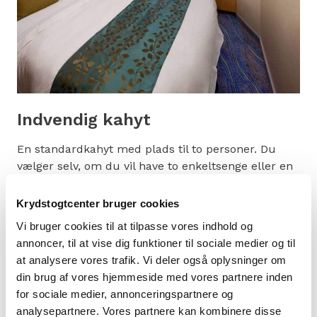
Indvendig kahyt
En standardkahyt med plads til to personer. Du
vælger selv, om du vil have to enkeltsenge eller en
dobbeltseng. Kahytten er udstyret med et lille
opholdsområde, hvor man kan sidde, tv, telefon,
Krydstogtcenter bruger cookies
badeværelse med bruseniche, sikkerhedsboks,
Vi bruger cookies til at tilpasse vores indhold og
minibar, sminkebord med hårtørrer samt
annoncer, til at vise dig funktioner til sociale medier og til
garderobe.
at analysere vores trafik. Vi deler også oplysninger om
din brug af vores hjemmeside med vores partnere inden
Nogle af kahytterne er udstyret med sovesofa eller
for sociale medier, annonceringspartnere og
ekstrasenge, der kan slås ned, og har plads til op til
analysepartnere. Vores partnere kan kombinere disse
fire personer.