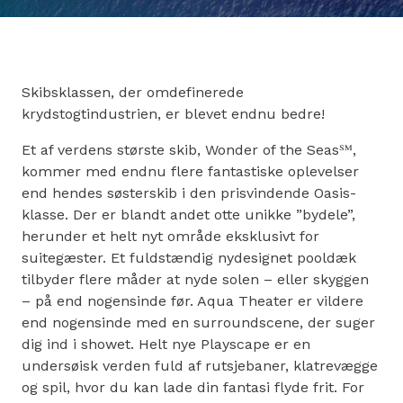
Skibsklassen, der omdefinerede
krydstogtindustrien, er blevet endnu bedre!
Et af verdens største skib, Wonder of the Seas℠,
kommer med endnu flere fantastiske oplevelser
end hendes søsterskib i den prisvindende Oasis-
klasse. Der er blandt andet otte unikke ”bydele”,
herunder et helt nyt område eksklusivt for
suitegæster. Et fuldstændig nydesignet pooldæk
tilbyder flere måder at nyde solen – eller skyggen
– på end nogensinde før. Aqua Theater er vildere
end nogensinde med en surroundscene, der suger
dig ind i showet. Helt nye Playscape er en
undersøisk verden fuld af rutsjebaner, klatrevægge
og spil, hvor du kan lade din fantasi flyde frit. For