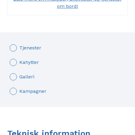
om bord!
yndlingsaktivitet blandt det store udvalg! Det er
også her om bord, I finder Royal Caribbeans første
vandrutsjebaner. For alle jer, der ikke kan undvære
fysiske udfoldelser, er her et enormt fitnesscenter,
instruktørledet holdtræning, løbebaner og surf
simulator. Hvis man omvendt foretrækker
Tjenester
afslapning, er der Vitality Spa med et gavmildt
udvalg af behandlinger, bade og sauna samt den
Kahytter
bemærkelsesværdige Central Park.
Galleri
Kampagner
Teknisk information