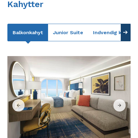
Kahytter
Balkonkahyt
Junior Suite
Indvendig kahyt