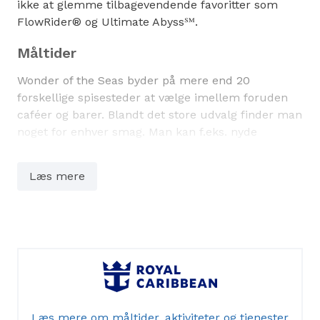
ikke at glemme tilbagevendende favoritter som
FlowRider® og Ultimate Abyss℠.
Måltider
Wonder of the Seas byder på mere end 20
forskellige spisesteder at vælge imellem foruden
caféer og barer. Blandt det store udvalg finder man
noget for enhver smag. Man kan f.eks. nyde
italiensk, mexicansk og japansk mad. Ud over
traditionelle serveringstider kan man vælge
Læs mere
MyTime Dining med mere frie spisetider.
Underholdning, træning og wellness
Der findes syv forskellige “bydele” på Wonder of the
Seas med hver sine attraktioner, f.eks. vandteatret
AquaTheater, Starbucks, Broadway-musicals, 3D-
biograf, svævebane, mærkevarebutikker og meget
Læs mere om måltider, aktiviteter og tjenester
mere. Det bliver svært at vælge en enkelt