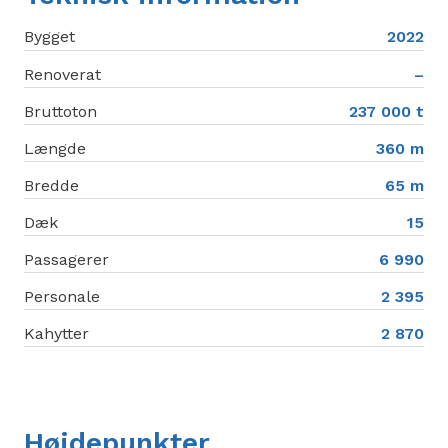
Bygget
2022
Renoverat
–
Bruttoton
237 000 t
Længde
360 m
Bredde
65 m
Dæk
15
Passagerer
6 990
Personale
2 395
Kahytter
2 870
Højdepunkter