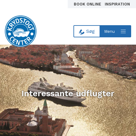
BOOK ONLINE
INSPIRATION
Søg
Menu
Til forsiden
Interessante udflugter