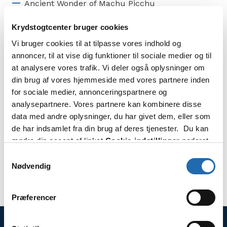
Ancient Wonder of Machu Picchu
Heritage Highlights of Penang
Krydstogtcenter bruger cookies
Vi bruger cookies til at tilpasse vores indhold og
annoncer, til at vise dig funktioner til sociale medier og til
Eksempel på udflugter ved rejsemålene
at analysere vores trafik. Vi deler også oplysninger om
din brug af vores hjemmeside med vores partnere inden
Sydney Harbour Bridge Climbing
for sociale medier, annonceringspartnere og
Taronga Zoo Sunset Walk
analysepartnere. Vores partnere kan kombinere disse
data med andre oplysninger, du har givet dem, eller som
Private Car, full day with a guide
de har indsamlet fra din brug af deres tjenester. Du kan
Picturesque Positano with Lunch
ændre din accept af linket
Cookie-indstillinger
nederst
på siden.
Charming Lisbon & Wine Tasting
Samtykkevalg
Nødvendig
Discover Barbados
Præferencer