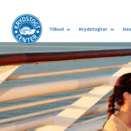
Tilbud
Krydstogter
Des
Til forsiden