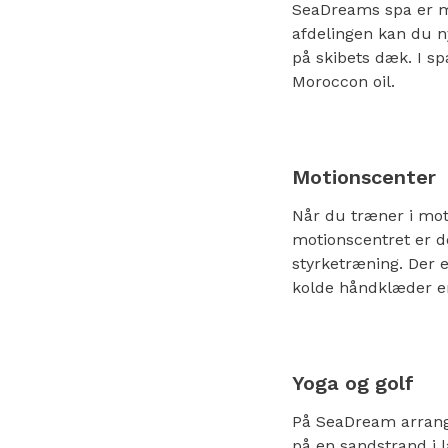
SeaDreams spa er me
afdelingen kan du n
på skibets dæk. I sp
Moroccon oil.
Motionscenter
Når du træner i mot
motionscentret er de
styrketræning. Der 
kolde håndklæder er
Yoga og golf
På SeaDream arrange
på en sandstrand i 