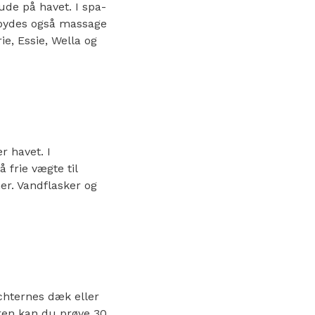
de på havet. I spa-
lbydes også massage
ie, Essie, Wella og
r havet. I
 frie vægte til
er. Vandflasker og
chternes dæk eller
oren kan du prøve 30