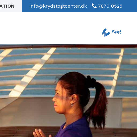
RATION
info@krydstogtcenter.dk
7870 0525
Søg