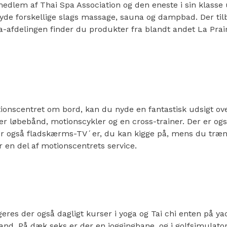
dlem af Thai Spa Association og den eneste i sin klasse u
yde forskellige slags massage, sauna og dampbad. Der ti
a-afdelingen finder du produkter fra blandt andet La Prair
ionscentret om bord, kan du nyde en fantastisk udsigt ove
r løbebånd, motionscykler og en cross-trainer. Der er også
er også fladskærms-TV´er, du kan kigge på, mens du træn
 en del af motionscentrets service.
res der også dagligt kurser i yoga og Tai chi enten på ya
land. På dæk seks er der en joggingbane, og i golfsimulat