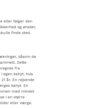
e eller følger den
sikkerhed og ønsker,
kulle finde sted.
rækninger, såsom de
gammelt. Dette
eregnes fra
i egen kahyt, hvis
21 år. En rejsende
værges kahyt. En
 sammen med mindst
se i en større
ælder eller værge.