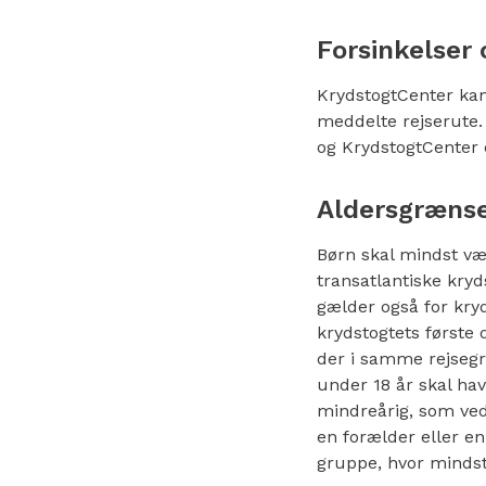
Forsinkelser 
KrydstogtCenter kan 
meddelte rejserute. 
og KrydstogtCenter e
Aldersgrænse
Børn skal mindst væ
transatlantiske kry
gælder også for kryd
krydstogtets første 
der i samme rejsegr
under 18 år skal hav
mindreårig, som ved
en forælder eller en
gruppe, hvor mindst 