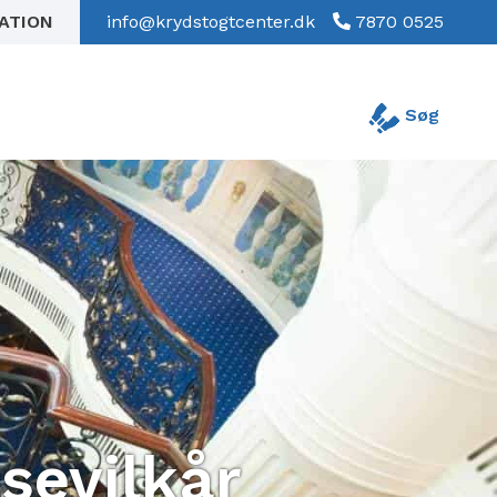
RATION
info@krydstogtcenter.dk
7870 0525
Søg
jsevilkår