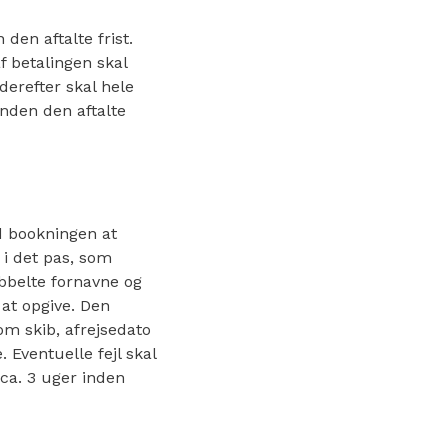
den aftalte frist.
f betalingen skal
erefter skal hele
nden den aftalte
d bookningen at
 i det pas, som
bbelte fornavne og
 at opgive. Den
 om skib, afrejsedato
 Eventuelle fejl skal
ca. 3 uger inden