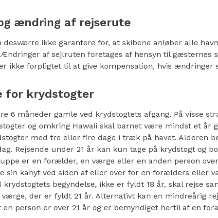
og ændring af rejserute
desværre ikke garantere for, at skibene anløber alle havn
Ændringer af sejlruten foretages af hensyn til gæsternes 
r ikke forpligtet til at give kompensation, hvis ændringer s
 for krydstogter
re 6 måneder gamle ved krydstogtets afgang. På visse st
dstogter og omkring Hawaii skal barnet være mindst et år 
stogter med tre eller fire dage i træk på havet. Alderen b
dag. Rejsende under 21 år kan kun tage på krydstogt og bo 
uppe er en forælder, en værge eller en anden person over 
e sin kahyt ved siden af eller over for en forælders eller 
 krydstogtets begyndelse, ikke er fyldt 18 år, skal rejse
 værge, der er fyldt 21 år. Alternativt kan en mindreårig rej
en person er over 21 år og er bemyndiget hertil af en for