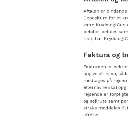
Aftalen er bindende 
Depositum for et kry
være KrydstogtCente
beløbet betales sam
frist, har Krydstogt
Faktura og b
Fakturaen er bekræf
opgive sit navn, såd
medtages på rejsen
efternavne skal opgi
rejsende er forpligt
og sejlrute samt per
straks meddeles til
afrejse.