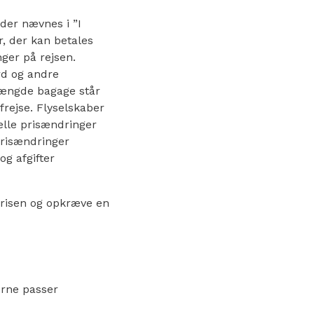
 der nævnes i ”I
er, der kan betales
nger på rejsen.
rd og andre
 mængde bagage står
afrejse. Flyselskaber
elle prisændringer
 Prisændringer
og afgifter
 prisen og opkræve en
derne passer