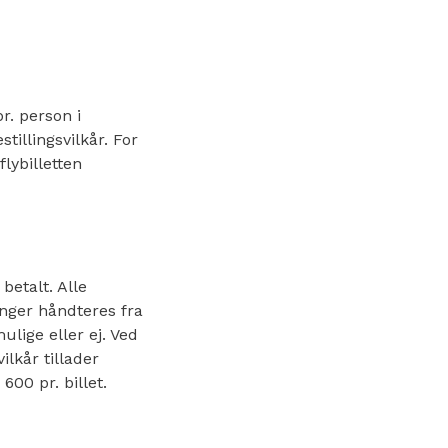
r. person i
illingsvilkår. For
flybilletten
betalt. Alle
inger håndteres fra
ulige eller ej. Ved
ilkår tillader
600 pr. billet.