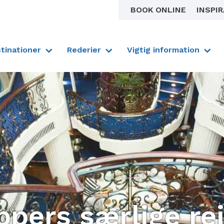
BOOK ONLINE
INSPI
tinationer
Rederier
Vigtig information
ppers særlige re