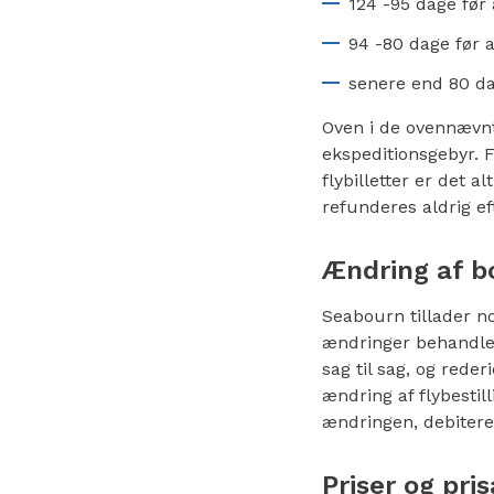
124 -95 dage før 
94 -80 dage før a
senere end 80 dag
Oven i de ovennævnt
ekspeditionsgebyr. F
flybilletter er det al
refunderes aldrig eft
Ændring af b
Seabourn tillader no
ændringer behandles
sag til sag, og reder
ændring af flybestill
ændringen, debiterer 
Priser og pri