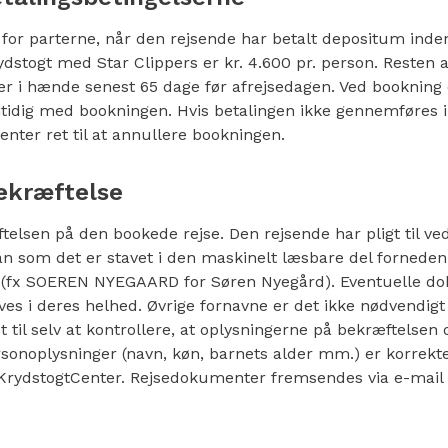
for parterne, når den rejsende har betalt depositum inden 
dstogt med Star Clippers er kr. 4.600 pr. person. Resten a
r i hænde senest 65 dage før afrejsedagen. Ved bookning d
tidig med bookningen. Hvis betalingen ikke gennemføres i
Center ret til at annullere bookningen.
ekræftelse
telsen på den bookede rejse. Den rejsende har pligt til ve
an som det er stavet i den maskinelt læsbare del forneden
 (fx SOEREN NYEGAARD for Søren Nyegård). Eventuelle do
ves i deres helhed. Øvrige fornavne er det ikke nødvendigt
et til selv at kontrollere, at oplysningerne på bekræftelsen
sonoplysninger (navn, køn, barnets alder mm.) er korrekte.
 KrydstogtCenter. Rejsedokumenter fremsendes via e-mail 