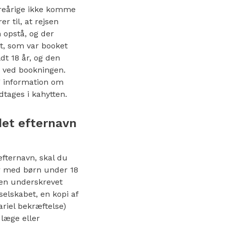
reårige ikke komme
r til, at rejsen
 opstå, og der
et, som var booket
dt 18 år, og den
s ved bookningen.
g information om
tages i kahytten.
det efternavn
fternavn, skal du
er med børn under 18
, en underskrevet
selskabet, en kopi af
riel bekræftelse)
 læge eller