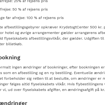
afrejse: 25% af rejsens pris
frejse: 50 % af rejsens pris
e før afrejse: 100 % af rejsens pris
e afbestillingsgebyrer opkræver KrydstogtCenter 500 kr. p
or hotel og øvrige arrangementer gælder arrangørens afbest
tid flyselskabets afbestillingsvilkår, der gælder. Udgiften til 
er billetkøb.
ookning
rmalt ingen ændringer af bookninger, efter bookningen er 
 som en afbestilling og en ny bestilling. Eventuelle ændr
iet forbeholder sig retten til at beslutte, om ændringer er m
inger følges altid flyselskabets vilkår. Hvis flybestillingens v
vi, ud over flyselskabets afgifter, en ændringsafgift på kr. 
sændringer