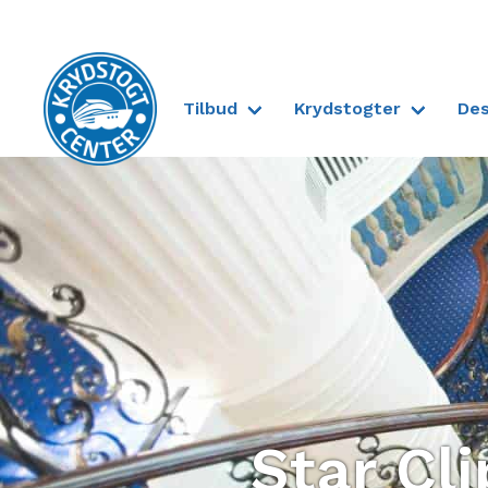
Tilbud
Krydstogter
Des
Til forsiden
Star Cli