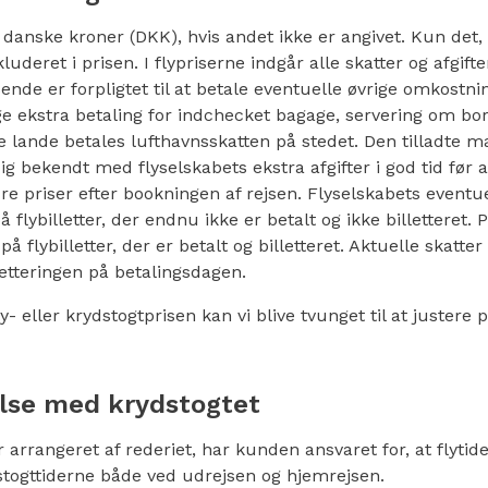
i danske kroner (DKK), hvis andet ikke er angivet. Kun det,
kluderet i prisen. I flypriserne indgår alle skatter og afgift
ende er forpligtet til at betale eventuelle øvrige omkostni
ge ekstra betaling for indchecket bagage, servering om bo
sse lande betales lufthavnsskatten på stedet. Den tilladte
dig bekendt med flyselskabets ekstra afgifter i god tid før 
re priser efter bookningen af rejsen. Flyselskabets eventu
 flybilletter, der endnu ikke er betalt og ikke billetteret.
på flybilletter, der er betalt og billetteret. Aktuelle skatter 
letteringen på betalingsdagen.
y- eller krydstogtprisen kan vi blive tvunget til at justere
else med krydstogtet
er arrangeret af rederiet, har kunden ansvaret for, at flyti
dstogttiderne både ved udrejsen og hjemrejsen.