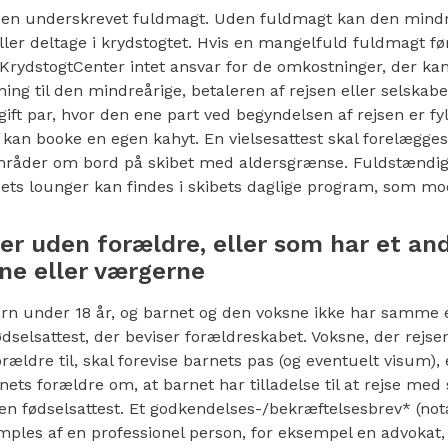
s en underskrevet fuldmagt. Uden fuldmagt kan den mind
ler deltage i krydstogtet. Hvis en mangelfuld fuldmagt føre
r KrydstogtCenter intet ansvar for de omkostninger, der kan
ning til den mindreårige, betaleren af rejsen eller selskab
ift par, hvor den ene part ved begyndelsen af rejsen er fyl
, kan booke en egen kahyt. En vielsesattest skal forelægge
mråder om bord på skibet med aldersgrænse. Fuldstændi
bets lounger kan findes i skibets daglige program, som mod
ser uden forældre, eller som har et an
ne eller værgerne
rn under 18 år, og barnet og den voksne ikke har samme e
ødselsattest, der beviser forældreskabet. Voksne, der rejs
orældre til, skal forevise barnets pas (og eventuelt visum)
ets forældre om, at barnet har tilladelse til at rejse med 
en fødselsattest. Et godkendelses-/bekræftelsesbrev* (nota
mples af en professionel person, for eksempel en advokat,