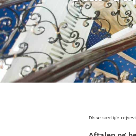
Disse særlige rejsev
Aftalen og b