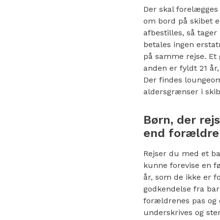
Der skal forelægge
om bord på skibet el
afbestilles, så tage
betales ingen erstat
på samme rejse. Et g
anden er fyldt 21 år
Der findes loungeo
aldersgrænser i ski
Børn, der rej
end forældre
Rejser du med et ba
kunne forevise en f
år, som de ikke er f
godkendelse fra barn
forældrenes pas og 
underskrives og ste