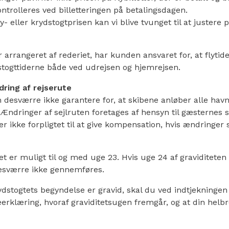
kontrolleres ved billetteringen på betalingsdagen.
y- eller krydstogtprisen kan vi blive tvunget til at justere
er arrangeret af rederiet, har kunden ansvaret for, at flyti
dstogttiderne både ved udrejsen og hjemrejsen.
dring af rejserute
desværre ikke garantere for, at skibene anløber alle havn
Ændringer af sejlruten foretages af hensyn til gæsternes 
r ikke forpligtet til at give kompensation, hvis ændringer s
et er muligt til og med uge 23. Hvis uge 24 af graviditeten 
desværre ikke gennemføres.
ydstogtets begyndelse er gravid, skal du ved indtjekninge
rklæring, hvoraf graviditetsugen fremgår, og at din helbre