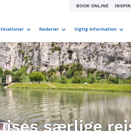
BOOK ONLINE
INSPI
tinationer
Rederier
Vigtig information
uises særlige rej