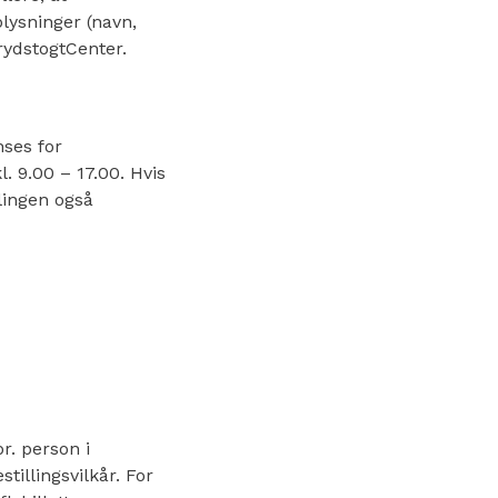
lysninger (navn,
rydstogtCenter.
nses for
l. 9.00 – 17.00. Hvis
lingen også
r. person i
illingsvilkår. For