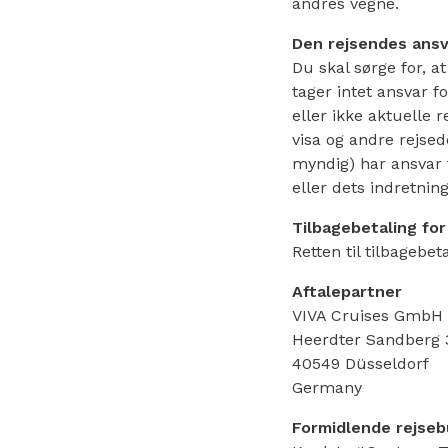
andres vegne.
Den rejsendes ansv
Du skal sørge for, a
tager intet ansvar fo
eller ikke aktuelle 
visa og andre rejse
myndig) har ansvar 
eller dets indretni
Tilbagebetaling fo
Retten til tilbagebet
Aftalepartner
VIVA Cruises GmbH
Heerdter Sandberg 
40549 Düsseldorf
Germany
Formidlende rejse