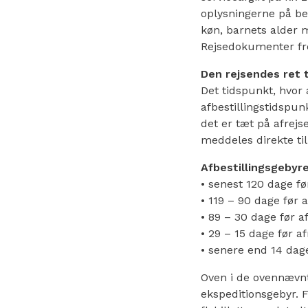
oplysningerne på be
køn, barnets alder m
Rejsedokumenter fre
Den rejsendes ret ti
Det tidspunkt, hvor
afbestillingstidspunk
det er tæt på afrejs
meddeles direkte til
Afbestillingsgebyr
• senest 120 dage før
• 119 – 90 dage før a
• 89 – 30 dage før af
• 29 – 15 dage før af
• senere end 14 dage
Oven i de ovennævnt
ekspeditionsgebyr. F