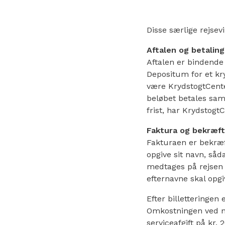
Disse særlige rejsev
Aftalen og betalin
Aftalen er bindende 
Depositum for et kry
være KrydstogtCente
beløbet betales sam
frist, har Krydstogt
Faktura og bekræft
Fakturaen er bekræf
opgive sit navn, såd
medtages på rejsen
efternavne skal opgi
Efter billetteringen
Omkostningen ved na
serviceafgift på kr. 