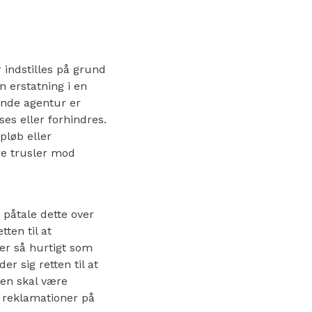
r indstilles på grund
 erstatning i en
ende agentur er
ses eller forhindres.
opløb eller
dre trusler mod
 påtale dette over
ten til at
ter så hurtigt som
 sig retten til at
nen skal være
e reklamationer på