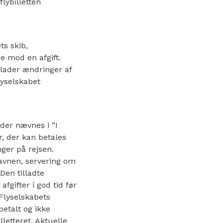
flybilletten
ts skib,
e mod en afgift.
illader ændringer af
lyselskabet
 der nævnes i ”I
er, der kan betales
nger på rejsen.
havnen, servering om
Den tilladte
fgifter i god tid før
 Flyselskabets
betalt og ikke
lletteret. Aktuelle