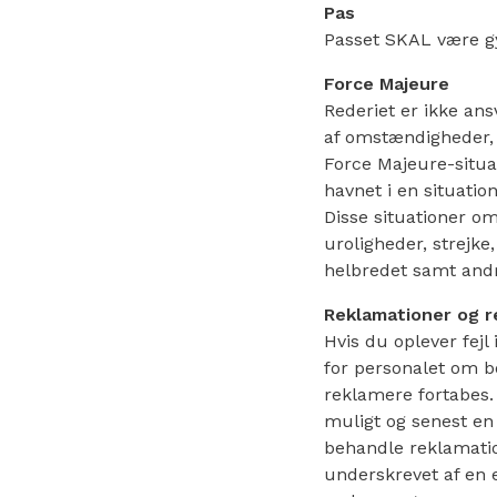
Pas
Passet SKAL være gy
Force Majeure
Rederiet er ikke ansv
af omstændigheder, 
Force Majeure-situa
havnet i en situatio
Disse situationer omf
uroligheder, strejke
helbredet samt andr
Reklamationer og r
Hvis du oplever fejl
for personalet om bo
reklamere fortabes. 
muligt og senest en
behandle reklamation
underskrevet af en e