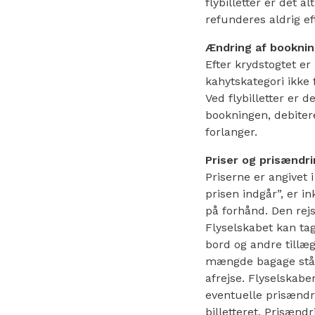
flybilletter er det al
refunderes aldrig eft
Ændring af bookni
Efter krydstogtet er
kahytskategori ikke 
Ved flybilletter er d
bookningen, debitere
forlanger.
Priser og prisændr
Priserne er angivet 
prisen indgår”, er in
på forhånd. Den rejs
Flyselskabet kan tag
bord og andre tillæg
mængde bagage står p
afrejse. Flyselskabe
eventuelle prisændri
billetteret. Prisændr