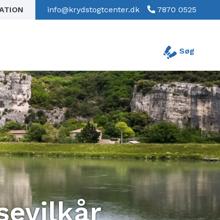
RATION
info@krydstogtcenter.dk
7870 0525
Søg
sevilkår