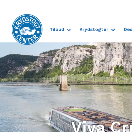
Tilbud
Krydstogter
Des
Til forsiden
Viva Cr