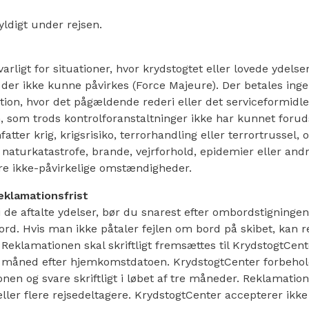
ldigt under rejsen.
arligt for situationer, hvor krydstogtet eller lovede ydelse
der ikke kunne påvirkes (Force Majeure). Der betales ingen
tion, hvor det pågældende rederi eller det serviceformidl
n, som trods kontrolforanstaltninger ikke har kunnet forud
atter krig, krigsrisiko, terrorhandling eller terrortrussel, 
, naturkatastrofe, brande, vejrforhold, epidemier eller an
e ikke-påvirkelige omstændigheder.
eklamationsfrist
 i de aftalte ydelser, bør du snarest efter ombordstigningen
rd. Hvis man ikke påtaler fejlen om bord på skibet, kan ret
Reklamationen skal skriftligt fremsættes til KrydstogtCen
 måned efter hjemkomstdatoen. KrydstogtCenter forbeholder
en og svare skriftligt i løbet af tre måneder. Reklamatio
ller flere rejsedeltagere. KrydstogtCenter accepterer ikk