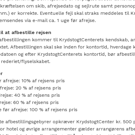
kræftelsen om skib, afrejsedato og sejlrute samt personop
m.) er korrekte. Eventuelle fejl skal straks meddeles til K
msendes via e-mail ca. 1 uge før afrejse.
l at afbestille rejsen
 afbestillingen kommer til KrydstogtCenterets kendskab, a
tet. Afbestillingen skal ske inden for kontortid, hverdage k
edatoen og efter KrydstogtCenterets kontortid, bør afbestil
 rederiet/flyselskabet.
er
 afrejse: 10% af rejsens pris
frejse: 20 % af rejsens pris
rejse: 40 % af rejsens pris
rejse: 60 % af rejsens pris
 før afrejse: 100 % af rejsens pris
e afbestillingsgebyrer opkræver KrydstogtCenter kr. 500 p
or hotel og øvrige arrangementer gælder arrangørens afbest