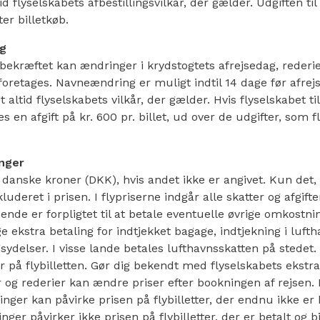
tid flyselskabets afbestillingsvilkår, der gælder. Udgiften til 
er billetkøb.
ng
 bekræftet kan ændringer i krydstogtets afrejsedag, rederie
foretages. Navneændring er muligt indtil 14 dage før afrejs
et altid flyselskabets vilkår, der gælder. Hvis flyselskabet t
s en afgift på kr. 600 pr. billet, ud over de udgifter, som f
inger
i danske kroner (DKK), hvis andet ikke er angivet. Kun det,
kluderet i prisen. I flypriserne indgår alle skatter og afgift
ende er forpligtet til at betale eventuelle øvrige omkostni
e ekstra betaling for indtjekket bagage, indtjekning i luft
sydelser. I visse lande betales lufthavnsskatten på stedet. 
å flybilletten. Gør dig bekendt med flyselskabets ekstra a
r og rederier kan ændre priser efter bookningen af rejsen.
nger kan påvirke prisen på flybilletter, der endnu ikke er 
inger påvirker ikke prisen på flybilletter, der er betalt og bi