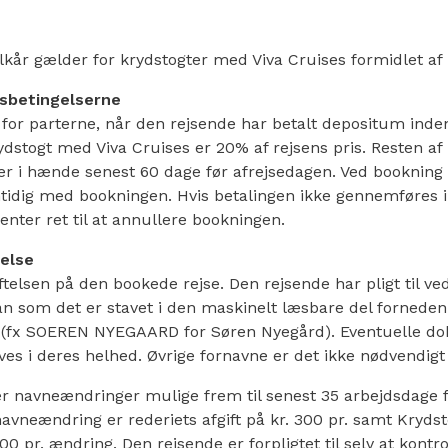
ilkår gælder for krydstogter med Viva Cruises formidlet af
gsbetingelserne
for parterne, når den rejsende har betalt depositum inden 
dstogt med Viva Cruises er 20% af rejsens pris. Resten af 
r i hænde senest 60 dage før afrejsedagen. Ved bookning d
tidig med bookningen. Hvis betalingen ikke gennemføres i
Center ret til at annullere bookningen.
else
telsen på den bookede rejse. Den rejsende har pligt til ve
an som det er stavet i den maskinelt læsbare del forneden
 (fx SOEREN NYEGAARD for Søren Nyegård). Eventuelle do
ves i deres helhed. Øvrige fornavne er det ikke nødvendigt 
 er navneændringer mulige frem til senest 35 arbejdsdage f
vneændring er rederiets afgift på kr. 300 pr. samt Kryds
200 pr. ændring. Den rejsende er forpligtet til selv at kontro