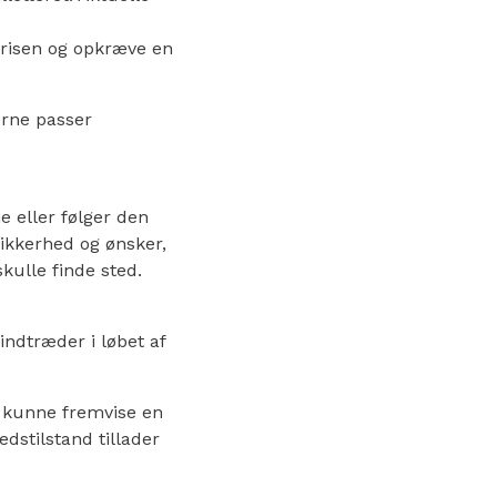
 prisen og opkræve en
derne passer
e eller følger den
sikkerhed og ønsker,
kulle finde sted.
indtræder i løbet af
n kunne fremvise en
dstilstand tillader