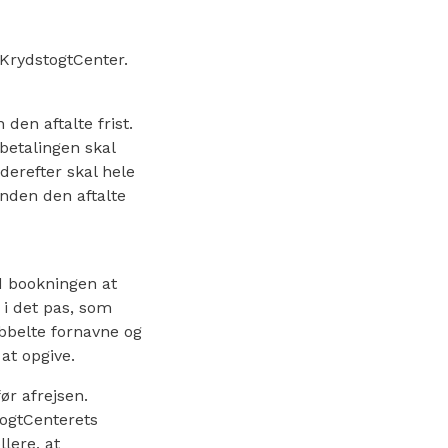
 KrydstogtCenter.
den aftalte frist.
betalingen skal
erefter skal hele
nden den aftalte
d bookningen at
 i det pas, som
bbelte fornavne og
at opgive.
ør afrejsen.
togtCenterets
llere, at