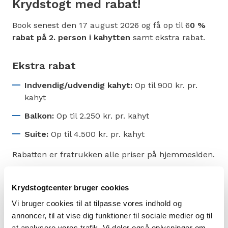
Krydstogt med rabat!
Book senest den 17 august 2026 og få op til 6
0 %
rabat på 2. person i kahytten
samt ekstra rabat.
Ekstra rabat
Indvendig/udvendig kahyt:
Op til 900 kr. pr.
kahyt
Balkon:
Op til 2.250 kr. pr. kahyt
Suite:
Op til 4.500 kr. pr. kahyt
Rabatten er fratrukken alle priser på hjemmesiden.
Vilkår
Krydstogtcenter bruger cookies
Vi bruger cookies til at tilpasse vores indhold og
annoncer, til at vise dig funktioner til sociale medier og til
at analysere vores trafik. Vi deler også oplysninger om