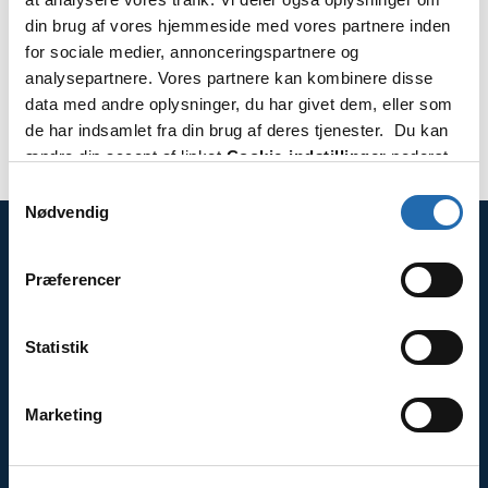
din brug af vores hjemmeside med vores partnere inden
for sociale medier, annonceringspartnere og
6/5-17/8 2026
analysepartnere. Vores partnere kan kombinere disse
data med andre oplysninger, du har givet dem, eller som
BESTIL ONLINE
de har indsamlet fra din brug af deres tjenester. Du kan
ændre din accept af linket
Cookie-indstillinger
nederst
på siden.
Samtykkevalg
Nødvendig
Præferencer
Kontakt
Tlf.: 7870 0525
Statistik
Åbningstider
Mandag-fredag kl. 10-15.00
Marketing
Læs mere