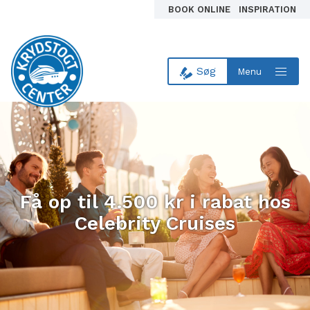
BOOK ONLINE
INSPIRATION
Søg
Menu
Til forsiden
Få op til 4.500 kr i rabat hos
Celebrity Cruises