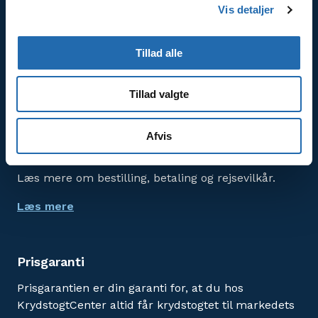
Vis detaljer
Om os
KrydstogtCenter er en del af Travel Specialist
Tillad alle
Group OY, med mange års erfaring af krydstogter.
Tillad valgte
Læs mere
Afvis
Godt at vide om krydstogter
Læs mere om bestilling, betaling og rejsevilkår.
Læs mere
Prisgaranti
Prisgarantien er din garanti for, at du hos
KrydstogtCenter altid får krydstogtet til markedets