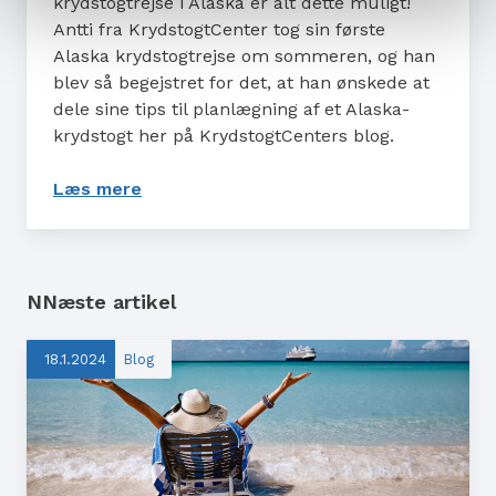
krydstogtrejse i Alaska er alt dette muligt!
Antti fra KrydstogtCenter tog sin første
Alaska krydstogtrejse om sommeren, og han
blev så begejstret for det, at han ønskede at
dele sine tips til planlægning af et Alaska-
krydstogt her på KrydstogtCenters blog.
Læs mere
: Sådan er et krydstogt i Alaska – Antti
NNæste artikel
18.1.2024
Blog