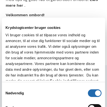
mere her
.
Velkommen ombord!
Krydstogtcenter bruger cookies
Vi bruger cookies til at tilpasse vores indhold og
Dele denne artikel:
annoncer, til at vise dig funktioner til sociale medier og til
at analysere vores trafik. Vi deler også oplysninger om
På Facebook
På Twitter
På LinkedIn
din brug af vores hjemmeside med vores partnere inden
for sociale medier, annonceringspartnere og
analysepartnere. Vores partnere kan kombinere disse
data med andre oplysninger, du har givet dem, eller som
de har indsamlet fra din brug af deres tjenester. Du kan
Forrige artikel
ændre din accept af linket
Cookie-indstillinger
nederst
på siden.
Samtykkevalg
30.10.2023
Blog
Nødvendig