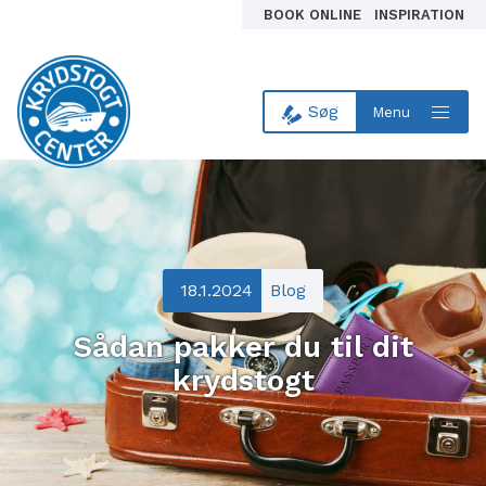
BOOK ONLINE
INSPIRATION
Søg
Menu
Til forsiden
18.1.2024
Blog
Sådan pakker du til dit
krydstogt